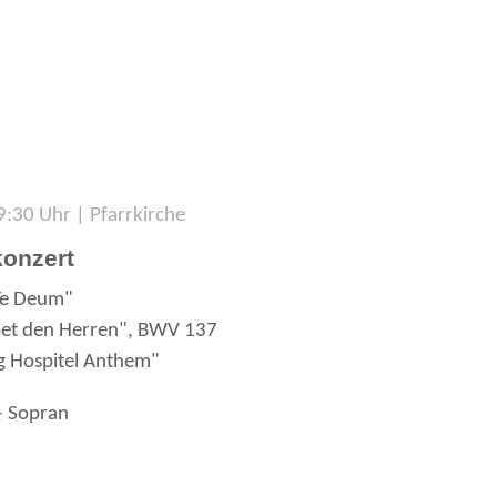
9:30 Uhr | Pfarrkirche
konzert
"Te Deum"
obet den Herren", BWV 137
g Hospitel Anthem"
— Sopran