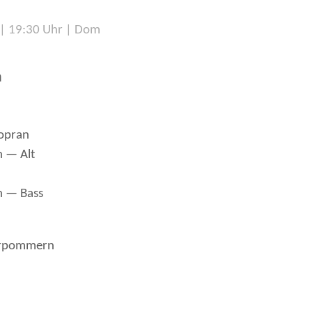
| 19:30 Uhr | Dom
m
Sopran
n — Alt
n — Bass
Vorpommern