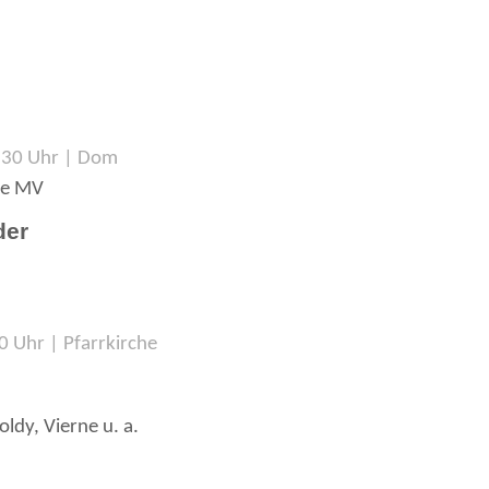
:30 Uhr | Dom
le MV
der
30 Uhr | Pfarrkirche
dy, Vierne u. a.